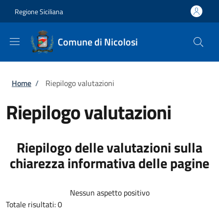
Salta al contenuto principale
Skip to footer content
Regione Siciliana
Comune di Nicolosi
Briciole di pane
Home
/
Riepilogo valutazioni
Riepilogo valutazioni
Riepilogo delle valutazioni sulla
chiarezza informativa delle pagine
Nessun aspetto positivo
Totale risultati: 0