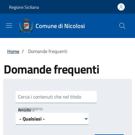
Salta al contenuto principale
Skip to footer content
Regione Siciliana
Comune di Nicolosi
Briciole di pane
Home
/
Domande frequenti
Domande frequenti
Cerca i contenuti che nel titolo
contengono:
Ambito