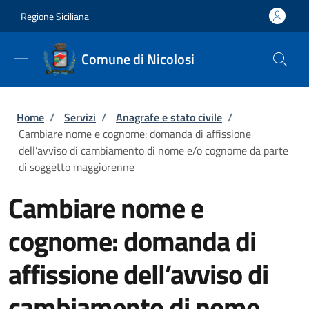
Salta al contenuto principale
Skip to footer content
Regione Siciliana
Comune di Nicolosi
Briciole di pane
Home
/
Servizi
/
Anagrafe e stato civile
/
Cambiare nome e cognome: domanda di affissione
dell’avviso di cambiamento di nome e/o cognome da parte
di soggetto maggiorenne
Cambiare nome e
cognome: domanda di
affissione dell’avviso di
cambiamento di nome