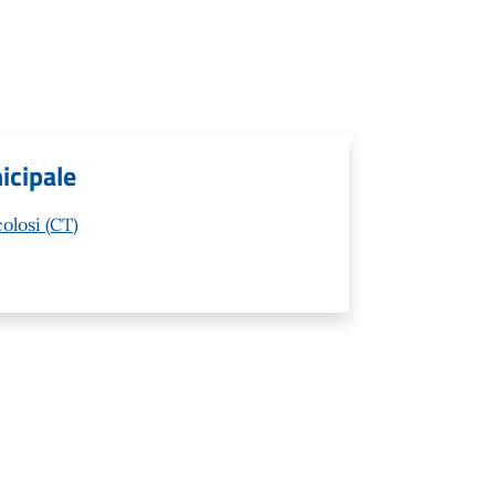
nicipale
olosi (CT)