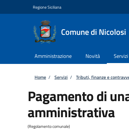
Salta al contenuto principale
Skip to footer content
Regione Siciliana
Comune di Nicolosi
Amministrazione
Novità
Servizi
Briciole di pane
Home
/
Servizi
/
Tributi, finanze e contravv
Pagamento di una
amministrativa
(Regolamento comunale)