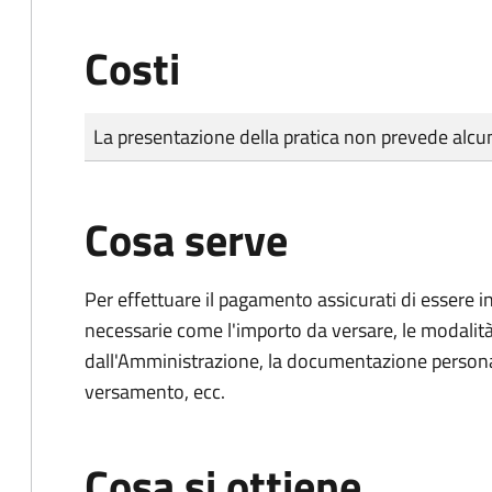
Costi
Tipo di pagamento
Importo
La presentazione della pratica non prevede al
Cosa serve
Per effettuare il pagamento assicurati di essere i
necessarie come l'importo da versare, le modalit
dall'Amministrazione, la documentazione personal
versamento, ecc.
Cosa si ottiene