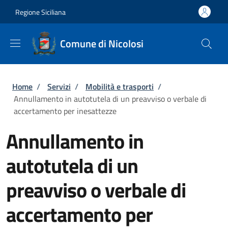
Salta al contenuto principale
Skip to footer content
Regione Siciliana
Comune di Nicolosi
Briciole di pane
Home
/
Servizi
/
Mobilità e trasporti
/
Annullamento in autotutela di un preavviso o verbale di
accertamento per inesattezze
Annullamento in
autotutela di un
preavviso o verbale di
accertamento per