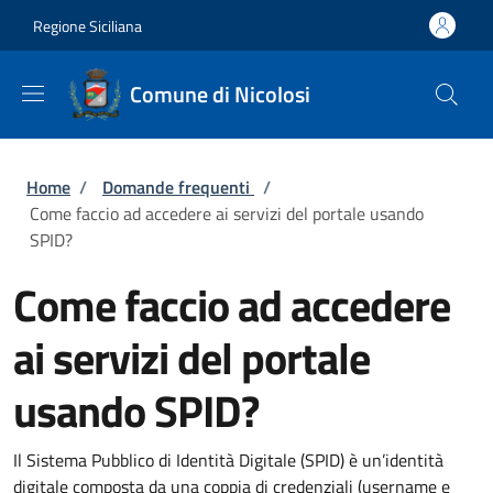
Salta al contenuto principale
Skip to footer content
Regione Siciliana
Comune di Nicolosi
Briciole di pane
Home
/
Domande frequenti
/
Come faccio ad accedere ai servizi del portale usando
SPID?
Come faccio ad accedere
ai servizi del portale
usando SPID?
Il Sistema Pubblico di Identità Digitale (SPID) è un’identità
digitale composta da una coppia di credenziali (username e