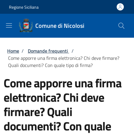
Salta al contenuto principale
Skip to footer content
Regione Siciliana
Comune di Nicolosi
Briciole di pane
Home
/
Domande frequenti
/
Come apporre una firma elettronica? Chi deve firmare?
Quali documenti? Con quale tipo di firma?
Come apporre una firma
elettronica? Chi deve
firmare? Quali
documenti? Con quale