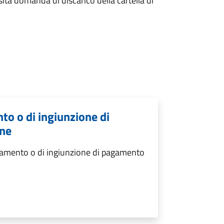
ita domanda di discarico della cartella di
nto o di ingiunzione di
one
agamento o di ingiunzione di pagamento