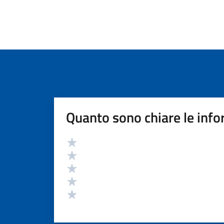
Quanto sono chiare le info
Valutazione
Valuta 5 stelle su 5
Valuta 4 stelle su 5
Valuta 3 stelle su 5
Valuta 2 stelle su 5
Valuta 1 stelle su 5