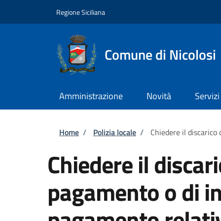
Salta al contenuto principale
Skip to footer content
Regione Siciliana
Comune di Nicolosi
Amministrazione
Novità
Servizi
Briciole di pane
Home
/
Polizia locale
/
Chiedere il discarico
Chiedere il discari
pagamento o di in
pagamento relativ