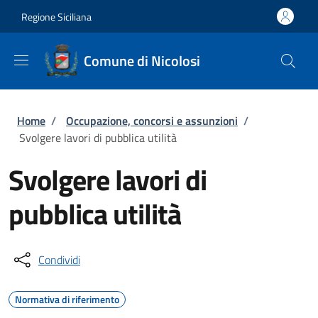
Salta al contenuto principale
Skip to footer content
Regione Siciliana
Comune di Nicolosi
Briciole di pane
Home
/
Occupazione, concorsi e assunzioni
/
Svolgere lavori di pubblica utilità
Svolgere lavori di
pubblica utilità
Condividi
Normativa di riferimento