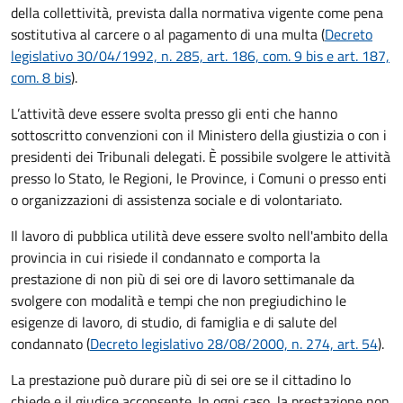
della collettività, prevista dalla normativa vigente come pena
sostitutiva al carcere o al pagamento di una multa (
Decreto
legislativo 30/04/1992, n. 285, art. 186, com. 9 bis e art. 187,
com. 8 bis
).
L’attività deve essere svolta presso gli enti che hanno
sottoscritto convenzioni con il Ministero della giustizia o con i
presidenti dei Tribunali delegati. È possibile svolgere le attività
presso lo Stato, le Regioni, le Province, i Comuni o presso enti
o organizzazioni di assistenza sociale e di volontariato.
Il lavoro di pubblica utilità deve essere svolto nell'ambito della
provincia in cui risiede il condannato e comporta la
prestazione di non più di sei ore di lavoro settimanale da
svolgere con modalità e tempi che non pregiudichino le
esigenze di lavoro, di studio, di famiglia e di salute del
condannato (
Decreto legislativo 28/08/2000, n. 274, art. 54
).
La prestazione può durare più di sei ore se il cittadino lo
chiede e il giudice acconsente. In ogni caso, la prestazione non